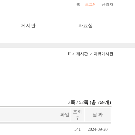
홈
로그인
관리자
게시판
자료실
H > 게시판 > 자유게시판
3쪽 / 52쪽 (총 769개)
조회
파일
날 짜
수
541
2024-09-20