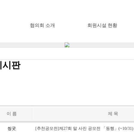
협의회 소개
회원시설 현황
게시판
이 름
제 목
씽굿
[추천공모전]제27회 말 사진 공모전 「동행」(~10/31)