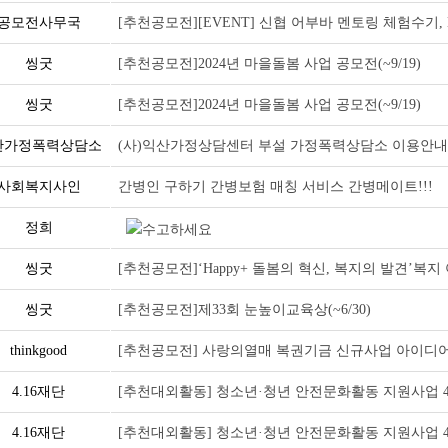
공모전사무국
[추천공모전][EVENT] 신협 어부바 멘토링 체험수기, 
씽굿
[추천공모전]2024년 마을돌봄 사업 공모전(~9/19)
씽굿
[추천공모전]2024년 마을돌봄 사업 공모전(~9/19)
산가정폭력상담소
(사)익산가정상담센터 부설 가정폭력상담소 이용안
사회복지사인
간병인 구하기 간병보험 매칭 서비스 간병메이트!!!
정희
수고하세요
씽굿
[추천공모전]‘Happy+ 돌봄의 혁신, 복지의 발견’복지 
씽굿
[추천공모전]제33회 눈높이교육상(~6/30)
thinkgood
[추천공모전] 사랑의열매 복권기금 신규사업 아이디어 공
4.16재단
[추천대외활동] 청소년·청년 안전문화활동 지원사업 4.16
4.16재단
[추천대외활동] 청소년·청년 안전문화활동 지원사업 4.16