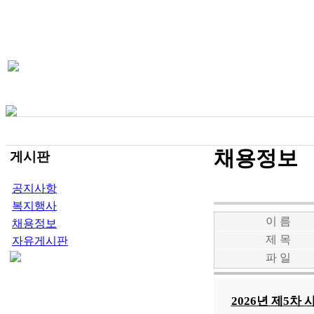
채용정보
게시판
공지사항
복지행사
이 름
채용정보
제 목
자유게시판
파 일
2026
년 제
5
차 