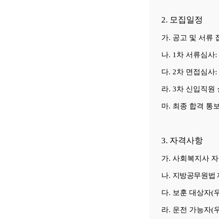
2.
모집일정
가
.
공고 및 서류
나
. 1
차 서류심사
:
다
. 2
차 면접심사
:
라
. 3
차 신입직원
마
.
최종 합격 통
3.
자격사항
가
.
사회복지사 자
나
.
지방공무원법 
다
.
보훈 대상자
(
라
.
운전 가능자
(